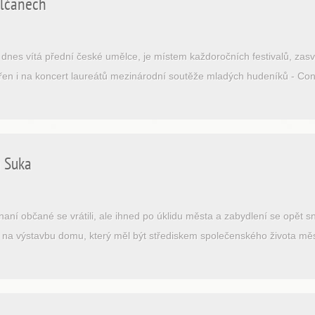
edlčanech
dnes vítá přední české umělce, je místem každoročních festivalů, za
šířen i na koncert laureátů mezinárodní soutěže mladých hudeníků - Co
a Suka
ní občané se vrátili, ale ihned po úklidu města a zabydlení se opět snaž
 na výstavbu domu, který měl být střediskem společenského života měst