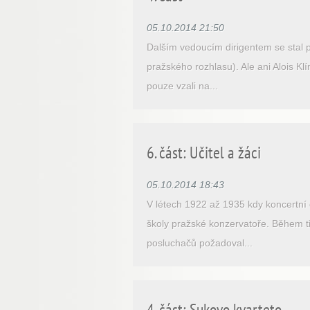
05.10.2014 21:50
Dalším vedoucím dirigentem se stal 
pražského rozhlasu). Ale ani Alois Kl
pouze vzali na...
6. část: Učitel a žáci
05.10.2014 18:43
V létech 1922 až 1935 kdy koncertní 
školy pražské konzervatoře. Během tři
posluchačů požadoval...
4. část: Sukovo kvarteto