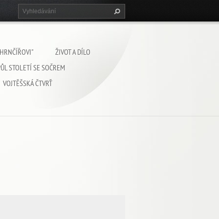
 HRNČÍŘOVI"
ŽIVOT A DÍLO
PŮL STOLETÍ SE SOČREM
VOJTĚŠSKÁ ČTVRŤ