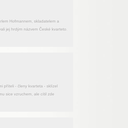
u Karlem Hofmannem, skladatelem a
vali jej hrdým názvem České kvarteto.
íteli - členy kvarteta - sklízel
u sice vzruchem, ale cítil zde