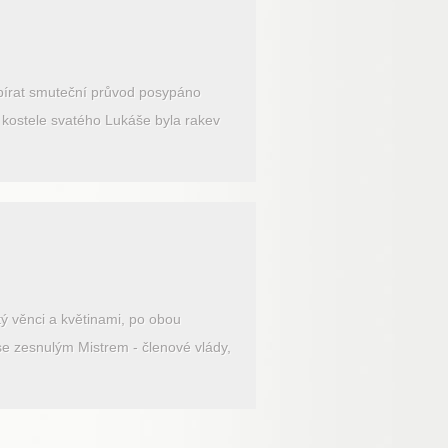
ubírat smuteční průvod posypáno
v kostele svatého Lukáše byla rakev
ý věnci a květinami, po obou
 se zesnulým Mistrem - členové vlády,