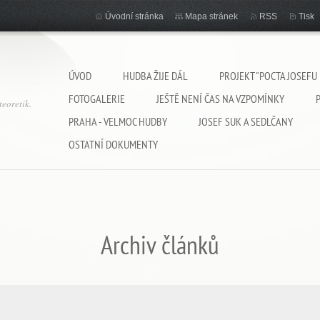
Úvodní stránka
Mapa stránek
RSS
Tisk
ÚVOD
HUDBA ŽIJE DÁL
PROJEKT "POCTA JOSEFU
FOTOGALERIE
JEŠTĚ NENÍ ČAS NA VZPOMÍNKY
eoretik.
PRAHA - VELMOC HUDBY
JOSEF SUK A SEDLČANY
OSTATNÍ DOKUMENTY
Archiv článků