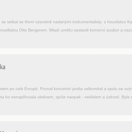
sta se setkal se třemi výsostně nadanými instrumentalisty: s houslisto
ncellistou Otto Bergerem. Mladí umělci sestavili komorní soubor a naz
uka
em po celé Evropě. Poznal koncertní podia velkoměst a spolu se svými př
ta ho nenaplňovala obdivem, spíše naopak - neklidem a úzkostí. Byla m