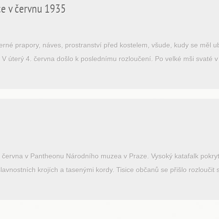
ice v červnu 1935
erné prapory, náves, prostranství před kostelem, všude, kudy se měl 
. V úterý 4. června došlo k poslednímu rozloučení. Po velké mši svaté 
. června v Pantheonu Národního muzea v Praze. Vysoký katafalk pokryt
lavnostních krojích a tasenými kordy. Tisice občanů se přišlo rozloučit