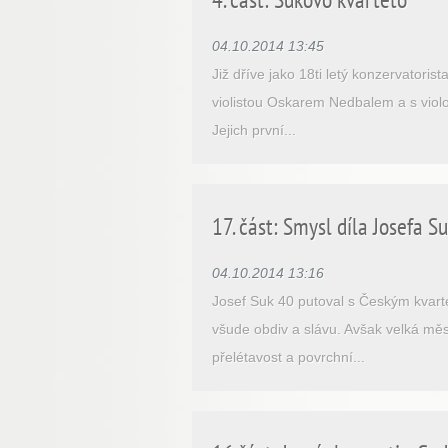
04.10.2014 13:45
Již dříve jako 18ti letý konzervatori
violistou Oskarem Nedbalem a s violo
Jejich první...
17. část: Smysl díla Josefa S
04.10.2014 13:16
Josef Suk 40 putoval s Českým kvartet
všude obdiv a slávu. Avšak velká měs
přelétavost a povrchní...