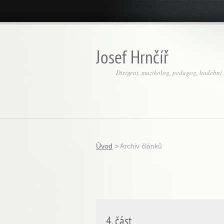
Josef Hrnčíř
Dirigent, muzikolog, pedagog, hudební t
Úvod
>
Archiv článků
4. část