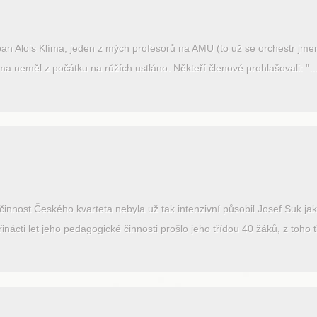
pan Alois Klíma, jeden z mých profesorů na AMU (to už se orchestr jm
íma neměl z počátku na růžích ustláno. Někteří členové prohlašovali: "..
činnost Českého kvarteta nebyla už tak intenzivní působil Josef Suk j
nácti let jeho pedagogické činnosti prošlo jeho třídou 40 žáků, z toho 