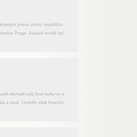
svěcených jménu svého největšího
ncertino Praga. Sukově tvorbě byl
ili obohatit svůj život kulturou a
a a okolí. Chyběly však finanční