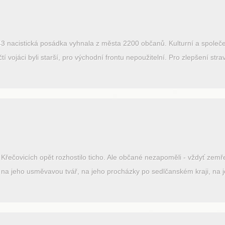
 nacistická posádka vyhnala z města 2200 občanů. Kulturní a společen
í vojáci byli starší, pro východní frontu nepoužitelní. Pro zlepšení str
Křečovicích opět rozhostilo ticho. Ale občané nezapoměli - vždyť zemřel 
i na jeho usměvavou tvář, na jeho procházky po sedlčanském kraji, na 