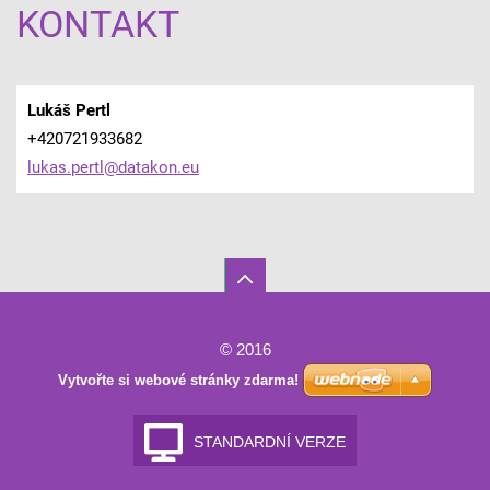
KONTAKT
Lukáš Pertl
+420721933682
lukas.pe
rtl@data
kon.eu
© 2016
Vytvořte si webové stránky zdarma!
STANDARDNÍ VERZE