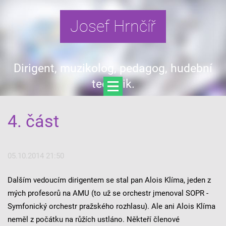
Josef Hrnčíř
Dirigent, muzikolog, pedagog, hudební
teoretik.
4. část
05.10.2014 21:50
Dalším vedoucím dirigentem se stal pan Alois Klíma, jeden z
mých profesorů na AMU (to už se orchestr jmenoval SOPR -
Symfonický orchestr pražského rozhlasu). Ale ani Alois Klíma
neměl z počátku na růžích ustláno. Někteří členové