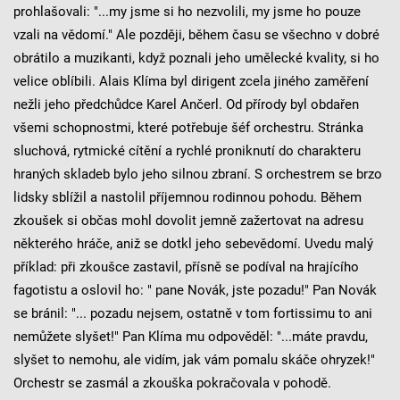
prohlašovali: "...my jsme si ho nezvolili, my jsme ho pouze
vzali na vědomí." Ale později, během času se všechno v dobré
obrátilo a muzikanti, když poznali jeho umělecké kvality, si ho
velice oblíbili. Alais Klíma byl dirigent zcela jiného zaměření
nežli jeho předchůdce Karel Ančerl. Od přírody byl obdařen
všemi schopnostmi, které potřebuje šéf orchestru. Stránka
sluchová, rytmické cítění a rychlé proniknutí do charakteru
hraných skladeb bylo jeho silnou zbraní. S orchestrem se brzo
lidsky sblížil a nastolil příjemnou rodinnou pohodu. Během
zkoušek si občas mohl dovolit jemně zažertovat na adresu
některého hráče, aniž se dotkl jeho sebevědomí. Uvedu malý
příklad: při zkoušce zastavil, přísně se podíval na hrajícího
fagotistu a oslovil ho: " pane Novák, jste pozadu!" Pan Novák
se bránil: "... pozadu nejsem, ostatně v tom fortissimu to ani
nemůžete slyšet!" Pan Klíma mu odpověděl: "...máte pravdu,
slyšet to nemohu, ale vidím, jak vám pomalu skáče ohryzek!"
Orchestr se zasmál a zkouška pokračovala v pohodě.