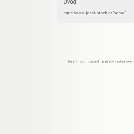
Úvod
https://www.josef-hrncir.cz/home/
Josef Hrnčíř
dirigent
pražský českosloven