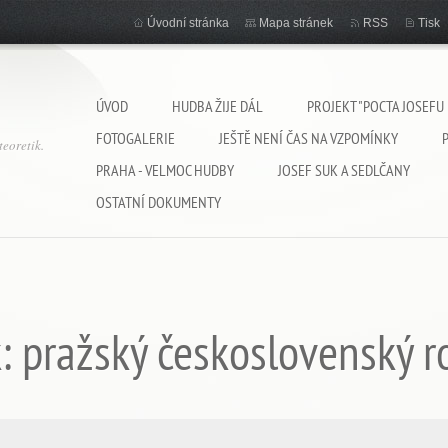
Úvodní stránka
Mapa stránek
RSS
Tisk
ÚVOD
HUDBA ŽIJE DÁL
PROJEKT "POCTA JOSEFU
FOTOGALERIE
JEŠTĚ NENÍ ČAS NA VZPOMÍNKY
eoretik.
PRAHA - VELMOC HUDBY
JOSEF SUK A SEDLČANY
OSTATNÍ DOKUMENTY
k: pražský československý r