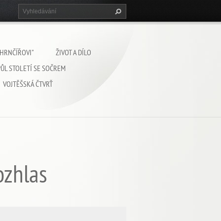
 HRNČÍŘOVI"
ŽIVOT A DÍLO
PŮL STOLETÍ SE SOČREM
VOJTĚŠSKÁ ČTVRŤ
ozhlas