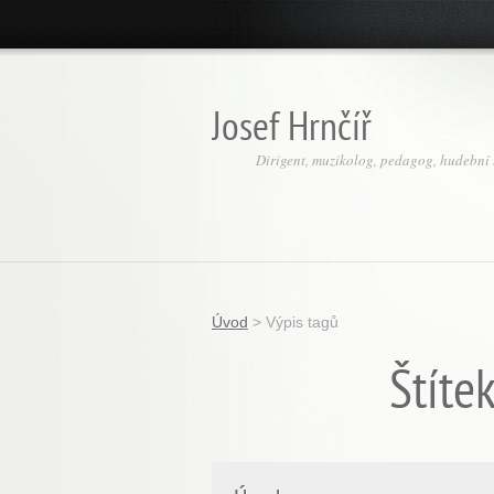
Josef Hrnčíř
Dirigent, muzikolog, pedagog, hudební t
Úvod
>
Výpis tagů
Štíte