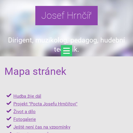
Josef Hrnčíř
Dirigent, muzikolog, pedagog, hudební
teoretik.
Mapa stránek
Hudba žije dál
Projekt "Pocta Josefu Hrnčířovi"
Život a dílo
Fotogalerie
Ještě není čas na vzpomínky