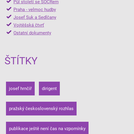
Půl století se SOČRem
Praha - velmoc hudby
Josef Suk a Sedlčany
Vojtěšská čtvrť
Ostatní dokumenty
ŠTÍTKY
josef hrnčíř
dirigent
pražský československý rozhlas
publikace ještě není čas na vzpomínky