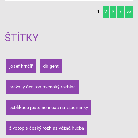
1
2
3
>
>>
ŠTÍTKY
josef hrnčíř
dirigent
pražský československý rozhlas
publikace ještě není čas na vzpomínky
životopis český rozhlas vážná hudba