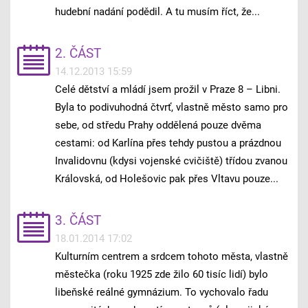
hudební nadání podědil. A tu musím říct, že...
2. ČÁST
14.12.2013 15:59
Celé dětství a mládí jsem prožil v Praze 8 – Libni.
Byla to podivuhodná čtvrť, vlastně město samo pro
sebe, od středu Prahy oddělená pouze dvěma
cestami: od Karlína přes tehdy pustou a prázdnou
Invalidovnu (kdysi vojenské cvičiště) třídou zvanou
Královská, od Holešovic pak přes Vltavu pouze...
3. ČÁST
18.01.2014 17:02
Kulturním centrem a srdcem tohoto města, vlastně
městečka (roku 1925 zde žilo 60 tisíc lidí) bylo
libeňské reálné gymnázium. To vychovalo řadu