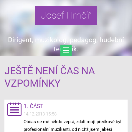
Josef Hrnčíř
Dirigent, muzikolog, pedagog, hudební
teoretik.
JEŠTĚ NENÍ ČAS NA
VZPOMÍNKY
1. ČÁST
14.12.2013 15:58
Občas se mě někdo zeptá, zdali moji předkové byli
profesionální muzikanti, od nichž jsem jakési