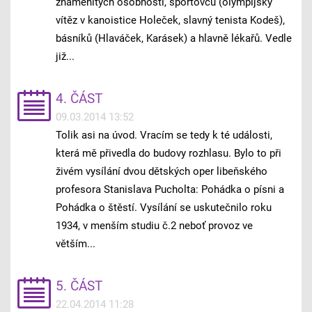
znamenitých osobností, sportovců (olympijský
vítěz v kanoistice Holeček, slavný tenista Kodeš),
básníků (Hlaváček, Karásek) a hlavně lékařů. Vedle
již...
4. ČÁST
09.03.2014 13:52
Tolik asi na úvod. Vracím se tedy k té události,
která mě přivedla do budovy rozhlasu. Bylo to při
živém vysílání dvou dětských oper libeňského
profesora Stanislava Pucholta: Pohádka o písni a
Pohádka o štěstí. Vysílání se uskutečnilo roku
1934, v menším studiu č.2 neboť provoz ve
větším...
5. ČÁST
22.04.2014 11:28