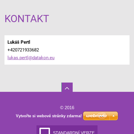
KONTAKT
Lukáš Pertl
+420721933682
lukas.pe
rtl@data
kon.eu
© 2016
Vytvořte si webové stránky zdarma!
STANDARDNÍ VERZE