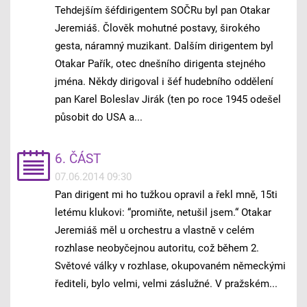
Tehdejším šéfdirigentem SOČRu byl pan Otakar
Jeremiáš. Člověk mohutné postavy, širokého
gesta, náramný muzikant. Dalším dirigentem byl
Otakar Pařík, otec dnešního dirigenta stejného
jména. Někdy dirigoval i šéf hudebního oddělení
pan Karel Boleslav Jirák (ten po roce 1945 odešel
působit do USA a...
6. ČÁST
07.06.2014 09:30
Pan dirigent mi ho tužkou opravil a řekl mně, 15ti
letému klukovi: “promiňte, netušil jsem.“ Otakar
Jeremiáš měl u orchestru a vlastně v celém
rozhlase neobyčejnou autoritu, což během 2.
Světové války v rozhlase, okupovaném německými
řediteli, bylo velmi, velmi záslužné. V pražském...