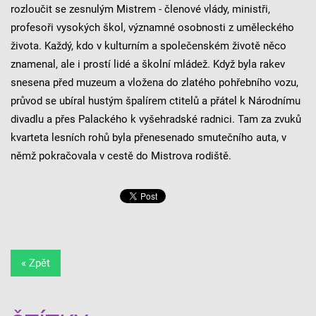
rozloučit se zesnulým Mistrem - členové vlády, ministři,
profesoři vysokých škol, významné osobnosti z uměleckého
života. Každý, kdo v kulturním a společenském životě něco
znamenal, ale i prostí lidé a školní mládež. Když byla rakev
snesena před muzeum a vložena do zlatého pohřebního vozu,
průvod se ubíral hustým špalírem ctitelů a přátel k Národnímu
divadlu a přes Palackého k vyšehradské radnici. Tam za zvuků
kvarteta lesních rohů byla přenesenado smutečního auta, v
němž pokračovala v cestě do Mistrova rodiště.
« Zpět