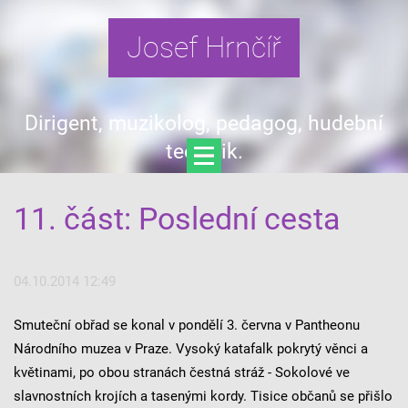
Josef Hrnčíř
Dirigent, muzikolog, pedagog, hudební
teoretik.
11. část: Poslední cesta
04.10.2014 12:49
Smuteční obřad se konal v pondělí 3. června v Pantheonu
Národního muzea v Praze. Vysoký katafalk pokrytý věnci a
květinami, po obou stranách čestná stráž - Sokolové ve
slavnostních krojích a tasenými kordy. Tisice občanů se přišlo