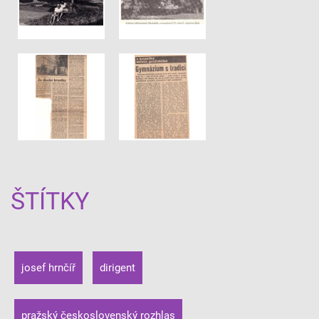
ŠTÍTKY
josef hrnčíř
dirigent
pražský československý rozhlas