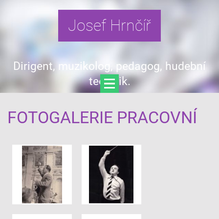
Josef Hrnčíř
Dirigent, muzikolog, pedagog, hudební
teoretik.
FOTOGALERIE PRACOVNÍ