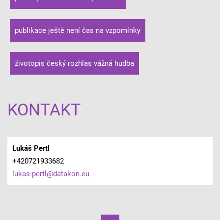
publikace ještě není čas na vzpomínky
životopis český rozhlas vážná hudba
KONTAKT
Lukáš Pertl
+420721933682
lukas.pe
rtl@data
kon.eu