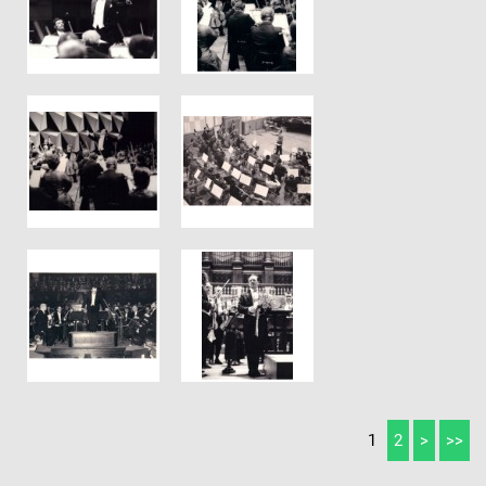
1
2
>
>>