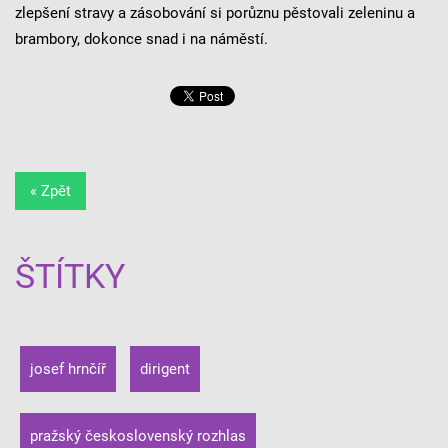
zlepšení stravy a zásobování si porůznu pěstovali zeleninu a
brambory, dokonce snad i na náměstí.
« Zpět
ŠTÍTKY
josef hrnčíř
dirigent
pražský československý rozhlas