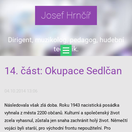
Josef Hrnčíř
Dirigent, muzikolog, pedagog, hudební
teoretik.
14. část: Okupace Sedlčan
04.10.2014 13:06
Následovala však zlá doba. Roku 1943 nacistická posádka
vyhnala z města 2200 občanů. Kulturní a společenský život
zcela vyhasnul, zůstala jen snaha zachránit holý život. Němečtí
vojáci byli starší, pro východní frontu nepoužitelní. Pro