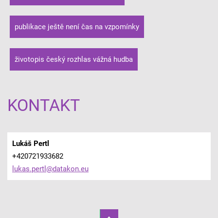
publikace ještě není čas na vzpomínky
životopis český rozhlas vážná hudba
KONTAKT
Lukáš Pertl
+420721933682
lukas.pe
rtl@data
kon.eu