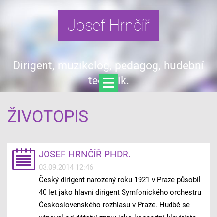
Josef Hrnčíř
Dirigent, muzikolog, pedagog, hudební
teoretik.
ŽIVOTOPIS
JOSEF HRNČÍŘ PHDR.
03.09.2014 12:46
Český dirigent narozený roku 1921 v Praze působil
40 let jako hlavní dirigent Symfonického orchestru
Československého rozhlasu v Praze. Hudbě se