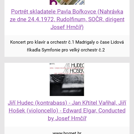
Portrét skladatele Pavla Bořkovce (Nahrávka
ze dne 24.4.1972, Rudolfinum, SOČR, dirigent
Josef Hrnčíř)
Koncert pro klavír a orchestr č.1 Madrigaly o čase Lidová
říkadla Symfonie pro velký orchestr č.2
Jiří Hudec (kontrabass) - Jan Křtitel Vaňhal, Jiří
Hošek (violoncello) - Edward Elgar, Conducted
by Josef Hrnčíř
www.hornet.hr