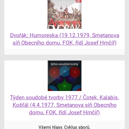
Dvořák: Humoreska (19.12.1979, Smetanova
síň Obecního domu, FOK, řídí Josef Hrnčíř)
Týden soudobé tvorby 1977 / Čotek, Kalabis,
Košťál (4.4.1977, Smetanova síň Obecního
domu, FOK, řídí Josef Hrnčíř)
Všemi hlasy. Cyklus sborů.