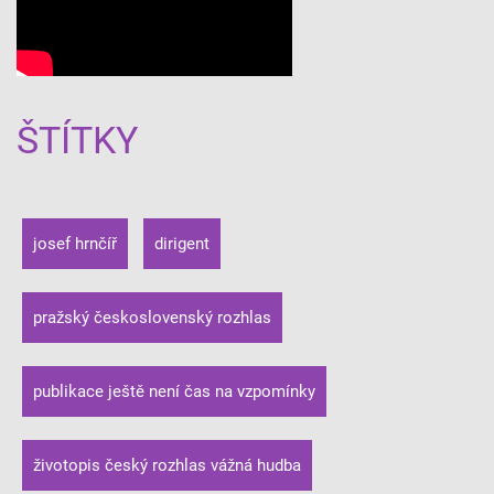
ŠTÍTKY
josef hrnčíř
dirigent
pražský československý rozhlas
publikace ještě není čas na vzpomínky
životopis český rozhlas vážná hudba