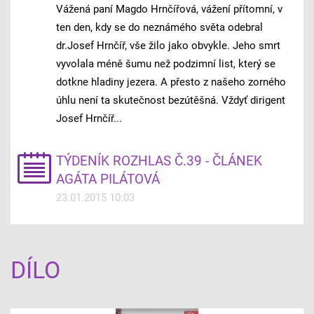
Vážená paní Magdo Hrnčířová, vážení přítomní, v
ten den, kdy se do neznámého světa odebral
dr.Josef Hrnčíř, vše žilo jako obvykle. Jeho smrt
vyvolala méně šumu než podzimní list, který se
dotkne hladiny jezera. A přesto z našeho zorného
úhlu není ta skutečnost bezútěšná. Vždyť dirigent
Josef Hrnčíř...
TÝDENÍK ROZHLAS Č.39 - ČLÁNEK
AGÁTA PILÁTOVÁ
23.01.2015 10:03
DÍLO