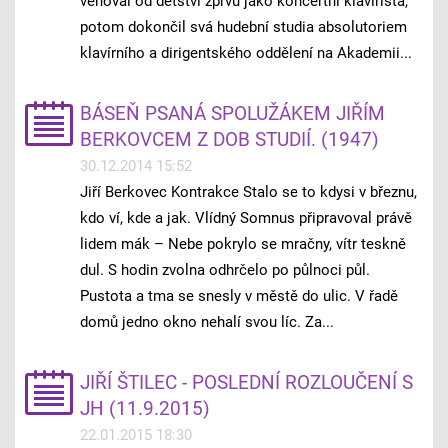
věnoval od dětství zprvu jako koncertní klavírista,
potom dokončil svá hudební studia absolutoriem
klavírního a dirigentského oddělení na Akademii...
BÁSEŇ PSANÁ SPOLUŽÁKEM JIŘÍM
BERKOVCEM Z DOB STUDIÍ. (1947)
30.12.2014 15:52
Jiří Berkovec Kontrakce Stalo se to kdysi v březnu,
kdo ví, kde a jak. Vlídný Somnus připravoval právě
lidem mák – Nebe pokrylo se mračny, vítr teskně
dul. S hodin zvolna odhrčelo po půlnoci půl.
Pustota a tma se snesly v městě do ulic. V řadě
domů jedno okno nehalí svou líc. Za...
JIŘÍ ŠTILEC - POSLEDNÍ ROZLOUČENÍ S
JH (11.9.2015)
22.01.2015 18:30