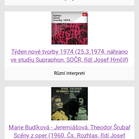
Týden nové tvorby 1974 (25.3.1974, náhrano
ve studiu Supraphon, SOČR, řídí Josef Hrnčíř)
Různí interpreti
Marie Budíková - Jeremiášová, Theodor Šrubař
Scény z oper (1960, Čs. Rozhlas, řídí Josef