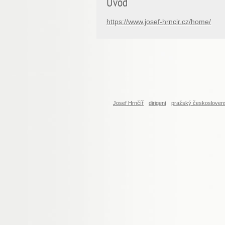
Úvod
https://www.josef-hrncir.cz/home/
Josef Hrnčíř
dirigent
pražský českosloven