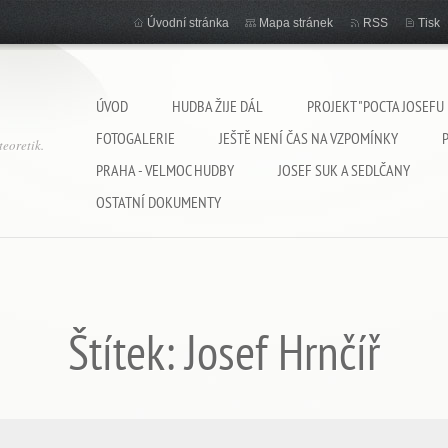
Úvodní stránka
Mapa stránek
RSS
Tisk
ÚVOD
HUDBA ŽIJE DÁL
PROJEKT "POCTA JOSEFU
FOTOGALERIE
JEŠTĚ NENÍ ČAS NA VZPOMÍNKY
eoretik.
PRAHA - VELMOC HUDBY
JOSEF SUK A SEDLČANY
OSTATNÍ DOKUMENTY
Štítek: Josef Hrnčíř