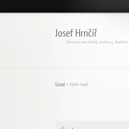
Josef Hrnčíř
Dirigent, muzikolog, pedagog, hudební t
Úvod
>
Výpis tagů