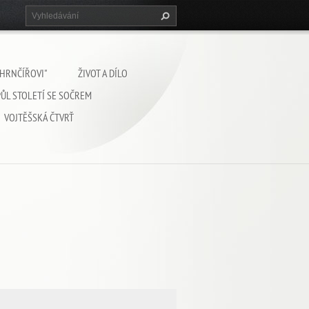
 HRNČÍŘOVI"
ŽIVOT A DÍLO
PŮL STOLETÍ SE SOČREM
VOJTĚŠSKÁ ČTVRŤ