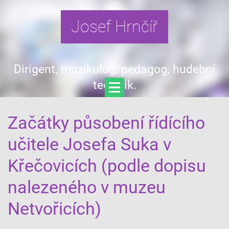
Josef Hrnčíř
Dirigent, muzikolog, pedagog, hudební
teoretik.
Začátky působení řídícího
učitele Josefa Suka v
Křečovicích (podle dopisu
nalezeného v muzeu
Netvořicích)