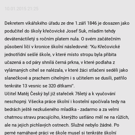
10.01.2015 21:25
Dekretem vikářského úřadu ze dne 1.září 1846 je dosazen jako
podučitel do školy křečovické Josef Suk, mladím tehdy
devátenáctiletý s ročním platem nula. O svém začátečním
působení líčí v kronice školní následovně: "Ku Křečovické
jednotřídní sešlé škole, v které místo stropu byla přibita
učazená a od páry shnilá černá prkna, v které podlaha z
vylámaných cihel se nalézala, v které žáci stlačeni seděli jako
slanečkové a prachem cihelným i s učitelem se dusili, patřilo
tenkráte 13 vesnic se 320 dítkami".
Učitel Matěj Český byl již stařeček 76letý a k vyučování
neschopný. Všecka práce školní i kostelní spočívala tedy na
bedrách ještě nezkušeného mladíka - zadarmo a za velmi
chatrnou stravu pracujícího, kterýžto ustláno měl ne na růžích,
ale na jejich pichlavých ostnech. Služné nebylo žádné. Po
perné namáhavé práci ve škole musel si tenkráte školní