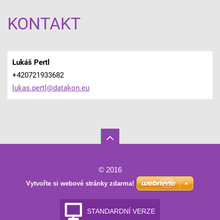
KONTAKT
Lukáš Pertl
+420721933682
lukas.pe
rtl@data
kon.eu
© 2016
Vytvořte si webové stránky zdarma!
STANDARDNÍ VERZE