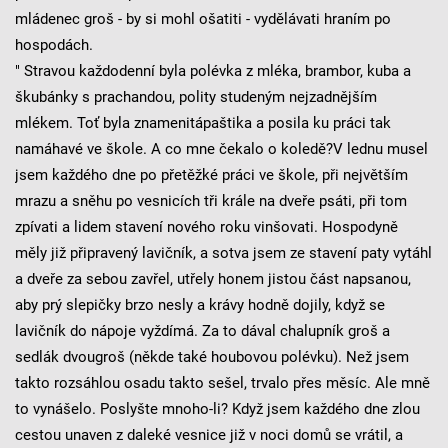
mládenec groš - by si mohl ošatiti - vydělávati hraním po
hospodách.
" Stravou každodenní byla polévka z mléka, brambor, kuba a
škubánky s prachandou, polity studeným nejzadnějším
mlékem. Toť byla znamenitápaštika a posila ku práci tak
namáhavé ve škole. A co mne čekalo o koledě?V lednu musel
jsem každého dne po přetěžké práci ve škole, při největším
mrazu a sněhu po vesnicích tři krále na dveře psáti, při tom
zpívati a lidem stavení nového roku vinšovati. Hospodyně
měly již připravený lavičník, a sotva jsem ze stavení paty vytáhl
a dveře za sebou zavřel, utřely honem jistou část napsanou,
aby prý slepičky brzo nesly a krávy hodně dojily, když se
lavičník do nápoje vyždímá. Za to dával chalupník groš a
sedlák dvougroš (někde také houbovou polévku). Než jsem
takto rozsáhlou osadu takto sešel, trvalo přes měsíc. Ale mně
to vynášelo. Poslyšte mnoho-li? Když jsem každého dne zlou
cestou unaven z daleké vesnice již v noci domů se vrátil, a