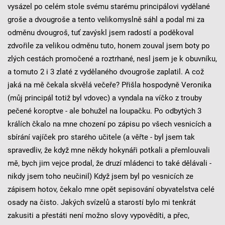
vysázel po celém stole svému starému principálovi vydělané
groše a dvougroše a tento velikomyslně sáhl a podal mi za
odměnu dvougroš, tuť zavýskl jsem radostí a poděkoval
zdvořile za velikou odměnu tuto, honem zouval jsem boty po
zlých cestách promočené a roztrhané, nesl jsem je k obuvníku,
a tomuto 2 i 3 zlaté z vydělaného dvougroše zaplatil. A což
jaká na mě čekala skvělá večeře? Přišla hospodyně Veronika
(můj principál totiž byl vdovec) a vyndala na víčko z trouby
pečené koroptve - ale bohužel na loupačku. Po odbytých 3
králích čkalo na mne chození po zápisu po všech vesnicích a
sbírání vajíček pro starého učitele (a věřte - byl jsem tak
spravedliv, že když mne někdy hokynáři potkali a přemlouvali
mě, bych jim vejce prodal, že druzí mládenci to také dělávali -
nikdy jsem toho neučinil) Když jsem byl po vesnicích ze
zápisem hotov, čekalo mne opět sepisování obyvatelstva celé
osady na čisto. Jakých svízelů a starostí bylo mi tenkrát
zakusiti a přestáti není možno slovy vypovědíti, a přec,