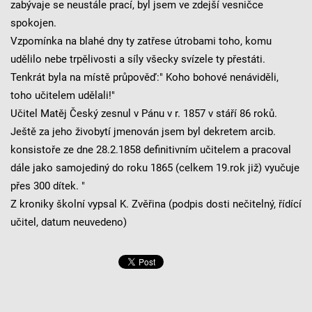
zabývaje se neustále prací, byl jsem ve zdejší vesničce
spokojen.
Vzpomínka na blahé dny ty zatřese útrobami toho, komu
udělilo nebe trpělivosti a síly všecky svízele ty přestáti.
Tenkrát byla na místě průpověď:" Koho bohové nenáviděli,
toho učitelem udělali!"
Učitel Matěj Český zesnul v Pánu v r. 1857 v stáří 86 roků.
Ještě za jeho živobytí jmenován jsem byl dekretem arcib.
konsistoře ze dne 28.2.1858 definitivním učitelem a pracoval
dále jako samojediný do roku 1865 (celkem 19.rok již) vyučuje
přes 300 dítek. "
Z kroniky školní vypsal K. Zvěřina (podpis dosti nečitelný, řídící
učitel, datum neuvedeno)