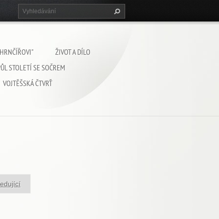
 HRNČÍŘOVI"
ŽIVOT A DÍLO
PŮL STOLETÍ SE SOČREM
VOJTĚŠSKÁ ČTVRŤ
edující