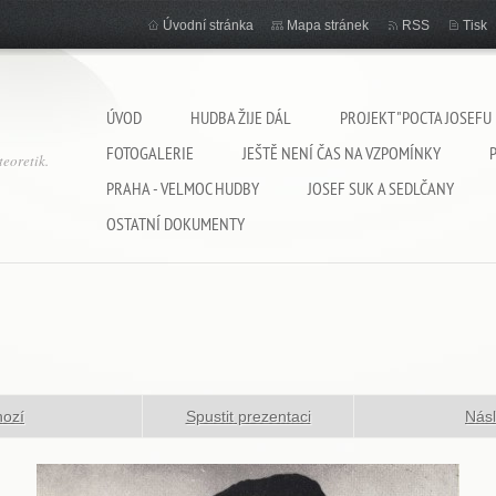
Úvodní stránka
Mapa stránek
RSS
Tisk
ÚVOD
HUDBA ŽIJE DÁL
PROJEKT "POCTA JOSEFU
FOTOGALERIE
JEŠTĚ NENÍ ČAS NA VZPOMÍNKY
eoretik.
PRAHA - VELMOC HUDBY
JOSEF SUK A SEDLČANY
OSTATNÍ DOKUMENTY
hozí
Spustit prezentaci
Násl