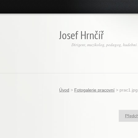
Josef Hrnčíř
Dirigent, muzikolog, pedagog, hudební t
Úvod
>
Fotogalerie pracovní
>
prac1.jpg
Předc