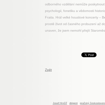
odborného vzdělání nemůže poskytnout vše
psychologii, fonetiku a vědomosti histor
Fraita. Hrál velké houslové koncerty – 
prostě život od časného probuzení až do 
unaven, že jsem nemohl přejít Staroměsts
Zpět
Josef Hrnčíř
dirigent
pražský českosloven