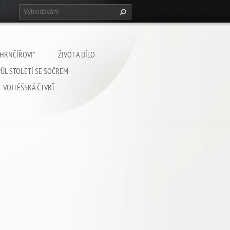
 HRNČÍŘOVI"
ŽIVOT A DÍLO
PŮL STOLETÍ SE SOČREM
VOJTĚŠSKÁ ČTVRŤ