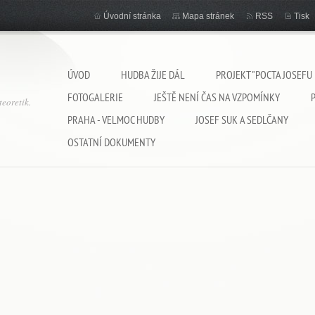
Úvodní stránka
Mapa stránek
RSS
Tisk
ÚVOD
HUDBA ŽIJE DÁL
PROJEKT "POCTA JOSEFU
FOTOGALERIE
JEŠTĚ NENÍ ČAS NA VZPOMÍNKY
eoretik.
PRAHA - VELMOC HUDBY
JOSEF SUK A SEDLČANY
OSTATNÍ DOKUMENTY