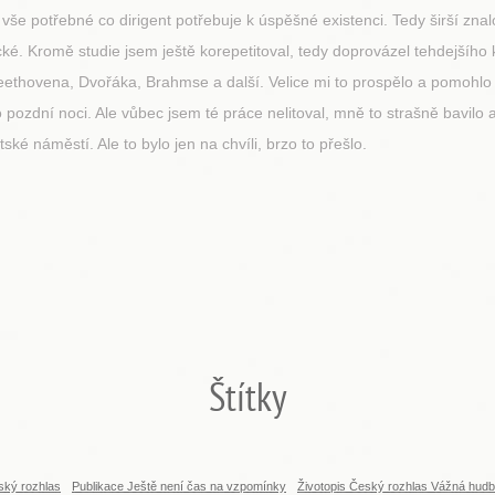
 potřebné co dirigent potřebuje k úspěšné existenci. Tedy širší znalos
ické. Kromě studie jsem ještě korepetitoval, tedy doprovázel tehdejšího
Beethovena, Dvořáka, Brahmse a další. Velice mi to prospělo a pomohlo 
pozdní noci. Ale vůbec jsem té práce nelitoval, mně to strašně bavilo 
ké náměstí. Ale to bylo jen na chvíli, brzo to přešlo.
Štítky
ský rozhlas
Publikace Ještě není čas na vzpomínky
Životopis Český rozhlas Vážná hud