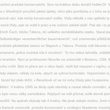
vření pražské konzervatoře. Sice na krátkou dobu dosáhl ředitel Dr. V.
a z dřevěných proužků jakési úplety, něco jako pomlázka a z toho se p
anově ulici, kde tehdy konzervatoř sídlila. Vždy několik z nás splétalo 
zivé třídy, pak se vrátil k práci a ke cvičení odešel další. Pak ale i to
o jižních Čech, blízko Tábora, do velikého zemědělského statku. Staral 
: „Selbständiger verantwortlicher bauernknecht“, což znamenalo přibli
rářské pěstitelské stanici ve Slapech u Tábora. Protože měl šikovné ruc
znamená „jedna mužská síla k množení“. To mu velice lahodila, zvláště,
brambor. Nyní je profesorem filozofie na univerzitě v Bostonu, USA. Mo
ochu cvičit. Bylo to přece jen o něco lepší, nežli být nasazen v rajchu,
 někdy vlakem, někdy na kole, abych se vyhnul kontrolám. Vzpomínám si
, bicykl byl stále těžší, v Benešově už se mi nohy třásly jako huspenina
lání. V květnu 1945 se školy opět otevřely a nastal nikoliv normální, al
bylo vinou války zameškáno. Kdybych se měl přiznat, kolik denně jsem s
nevěřil. Na spánek zbývaly tak 4 hodiny. Ale jinak nebylo možno, život n
i na Karlově univerzitě, protože konzervatoř a vznikající Akademie múz