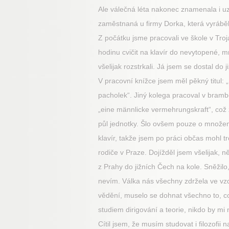
Ale válečná léta nakonec znamenala i uza
zaměstnaná u firmy Dorka, která vyráběl
Z počátku jsme pracovali ve škole v Troj
hodinu cvičit na klavír do nevytopené, mra
všelijak rozstrkali. Já jsem se dostal d
V pracovní knížce jsem měl pěkný titul
pacholek“. Jiný kolega pracoval v brambo
„eine männlicke vermehrungskraft“, což 
půl jednotky. Šlo ovšem pouze o množení 
klavír, takže jsem po práci občas mohl tr
rodiče v Praze. Dojížděl jsem všelijak,
z Prahy do jižních Čech na kole. Sněžilo
nevím. Válka nás všechny zdržela ve vzdě
vědění, muselo se dohnat všechno to, co 
studiem dirigování a teorie, nikdo by mi 
Cítil jsem, že musím studovat i filozofi