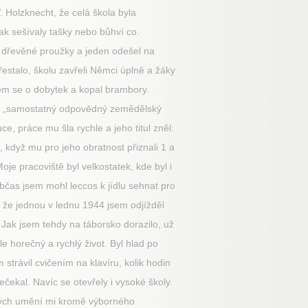
 Holzknecht, že celá škola byla
ak sešívaly tašky nebo bůhví co.
ty dřevěné proužky a jeden odešel na
 přestalo, školu zavřeli Němci úplně a žáky
jsem se o dobytek a kopal brambory.
žně „samostatný odpovědný zemědělský
e, práce mu šla rychle a jeho titul zněl:
 když mu pro jeho obratnost přiznali 1 a
je pracoviště byl velkostatek, kde byl i
 občas jsem mohl leccos k jídlu sehnat pro
, že jednou v lednu 1944 jsem odjížděl
. Jak jsem tehdy na táborsko dorazilo, už
e horečný a rychlý život. Byl hlad po
trávil cvičením na klavíru, kolik hodin
ečekal. Navíc se otevřely i vysoké školy.
ických umění mi kromě výborného