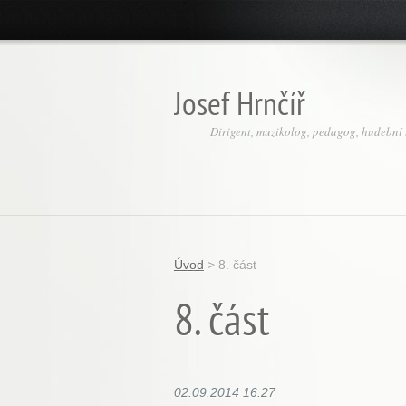
Josef Hrnčíř
Dirigent, muzikolog, pedagog, hudební t
Úvod
>
8. část
8. část
02.09.2014 16:27