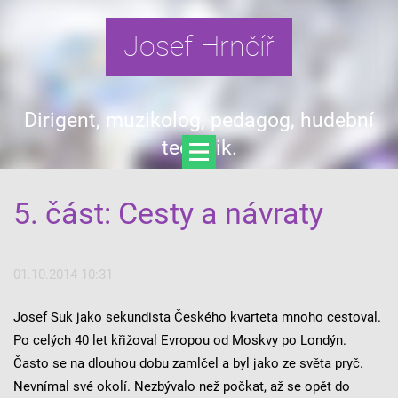
Josef Hrnčíř
Dirigent, muzikolog, pedagog, hudební
teoretik.
5. část: Cesty a návraty
01.10.2014 10:31
Josef Suk jako sekundista Českého kvarteta mnoho cestoval.
Po celých 40 let křižoval Evropou od Moskvy po Londýn.
Často se na dlouhou dobu zamlčel a byl jako ze světa pryč.
Nevnímal své okolí. Nezbývalo než počkat, až se opět do