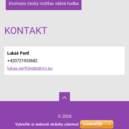
životopis český rozhlas vážná hudba
KONTAKT
Lukáš Pertl
+420721933682
lukas.pe
rtl@data
kon.eu
© 2016
Vytvořte si webové stránky zdarma!