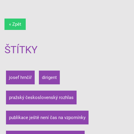
« Zpět
ŠTÍTKY
josef hrnčíř
dirigent
pražský československý rozhlas
publikace ještě není čas na vzpomínky