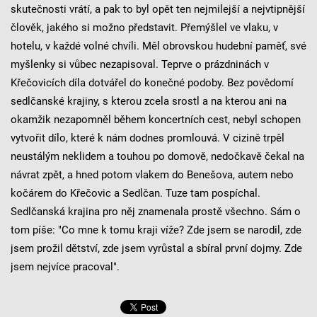
skutečnosti vrátí, a pak to byl opět ten nejmilejší a nejvtipnější
člověk, jakého si možno představit. Přemýšlel ve vlaku, v
hotelu, v každé volné chvíli. Měl obrovskou hudební paměť, své
myšlenky si vůbec nezapisoval. Teprve o prázdninách v
Křečovicích díla dotvářel do konečné podoby. Bez povědomí
sedlčanské krajiny, s kterou zcela srostl a na kterou ani na
okamžik nezapomněl během koncertních cest, nebyl schopen
vytvořit dílo, které k nám dodnes promlouvá. V cizině trpěl
neustálým neklidem a touhou po domově, nedočkavě čekal na
návrat zpět, a hned potom vlakem do Benešova, autem nebo
kočárem do Křečovic a Sedlčan. Tuze tam pospíchal.
Sedlčanská krajina pro něj znamenala prostě všechno. Sám o
tom píše: "Co mne k tomu kraji víže? Zde jsem se narodil, zde
jsem prožil dětství, zde jsem vyrůstal a sbíral první dojmy. Zde
jsem nejvíce pracoval".