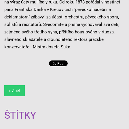
na výraz úcty mu líbaly ruku. Od roku 1878 pořádal v hostinci
pana Františka Daňka v Křečovicích "pěvecko hudební a
deklamatorní zábavy" za účasti orchestru, pěveckého sboru,
sólistů a recitátorů. Svědomitě a přísně vychovával své děti,
zejména svého třetího syna, příštího houslového virtuoza,
slavného skladatele a dlouholetého rektora pražské
konzervatoře - Mistra Josefa Suka.
« Zpět
ŠTÍTKY