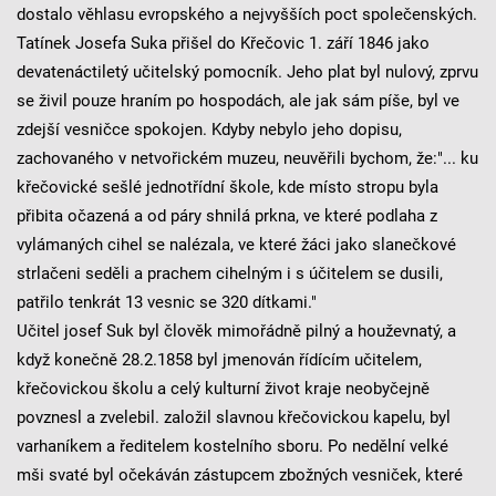
dostalo věhlasu evropského a nejvyšších poct společenských.
Tatínek Josefa Suka přišel do Křečovic 1. září 1846 jako
devatenáctiletý učitelský pomocník. Jeho plat byl nulový, zprvu
se živil pouze hraním po hospodách, ale jak sám píše, byl ve
zdejší vesničce spokojen. Kdyby nebylo jeho dopisu,
zachovaného v netvořickém muzeu, neuvěřili bychom, že:"... ku
křečovické sešlé jednotřídní škole, kde místo stropu byla
přibita očazená a od páry shnilá prkna, ve které podlaha z
vylámaných cihel se nalézala, ve které žáci jako slanečkové
strlačeni seděli a prachem cihelným i s účitelem se dusili,
patřilo tenkrát 13 vesnic se 320 dítkami."
Učitel josef Suk byl člověk mimořádně pilný a houževnatý, a
když konečně 28.2.1858 byl jmenován řídícím učitelem,
křečovickou školu a celý kulturní život kraje neobyčejně
povznesl a zvelebil. založil slavnou křečovickou kapelu, byl
varhaníkem a ředitelem kostelního sboru. Po nedělní velké
mši svaté byl očekáván zástupcem zbožných vesniček, které