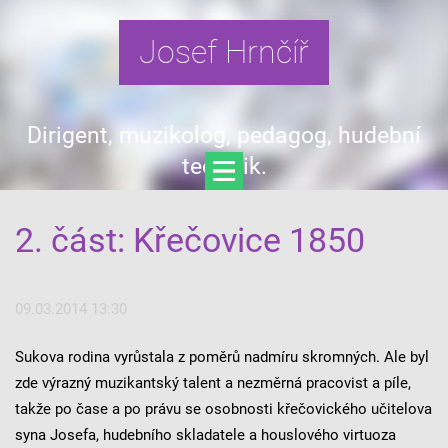
Josef Hrnčíř
Dirigent, muzikolog, pedagog, hudební
teoretik.
2. část: Křečovice 1850
09.03.2014 13:30
Sukova rodina vyrůstala z poměrů nadmíru skromných. Ale byl
zde výrazný muzikantský talent a nezměrná pracovist a píle,
takže po čase a po právu se osobnosti křečovického učitelova
syna Josefa, hudebního skladatele a houslového virtuoza