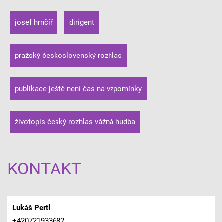
josef hrnčíř
dirigent
pražský československý rozhlas
publikace ještě není čas na vzpomínky
životopis český rozhlas vážná hudba
KONTAKT
Lukáš Pertl
+420721933682