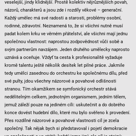
veselejší, jindy klidnější. Prostě kolektiv nějrůznějších povah,
názorů, charakterů a jsou zde i rozdíly věkové – generační.
Každý umělec má své radosti a starosti, problémy osobní,
rodinné, zdravotní. Neznamená to, že si všichni nutně musí
padat kolem krku ve věrném přátelství, ale všichni mají jednu
společnou vlastnost: naprostou zodpovědnost vůči sobě a
svým partnerům navzájem. Jeden druhého umělecky naprosto
uznává a oceňuje. Vždyť ta cesta k profesionalitě vyžaduje
kromě talentu ještě několik desítek let pilné práce. Jakmile
tedy umělci zasednou do orchestru ke společnému dílu, před
své pulty, jdou všechny názorové a povahové odlišnosti
stranou. Tím okamžikem se symfonický orchestr stává
nedělitelným celkem, jednotným organismem, jedním tělem,
jemuž záleží pouze na jediném cíli: uskutečnit a do dobrého
konce dovést hudební dílo, které mu bylo svěřeno k provedení.
Přes rozdílné názorové a povahové vlastnosti cíl je zcela
společný. Tak nějak bych si představoval i pojetí demokracie