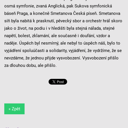
osmá symfonie, zvaná Anglická, pak Sukova symfonická
báseň Praga, a konečně Smetanova Česká píseň. Smetanova
síň byla nabitá k prasknutí, pěvecký sbor a orchestr hrál skoro
jako o život, na podiu i v hledišti byla stejná nálada, stejné
napětí, bolest, zklamání, ale současně i doufání, vzdor a
naděje. Úspěch byl nesmírný, ale nebyl to úspěch náš, bylo to
vyjádření spoluúčasti a solidarity, vyjádření, že vydržíme, že se
nevzdáme, že jednou přijde vysvobození. Vysvobození přišlo
za dlouhou dobu, ale přišlo.
« Zpět