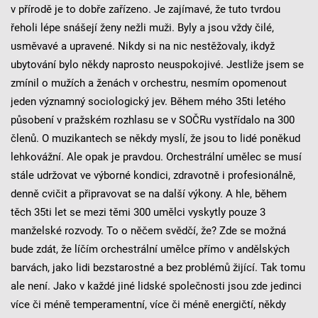
v přírodě je to dobře zařízeno. Je zajímavé, že tuto tvrdou
řeholi lépe snášejí ženy nežli muži. Byly a jsou vždy čilé,
usměvavé a upravené. Nikdy si na nic nestěžovaly, ikdyž
ubytování bylo někdy naprosto neuspokojivé. Jestliže jsem se
zmínil o mužích a ženách v orchestru, nesmím opomenout
jeden významný sociologický jev. Během mého 35ti letého
působení v pražském rozhlasu se v SOČRu vystřídalo na 300
členů. O muzikantech se někdy myslí, že jsou to lidé poněkud
lehkovážní. Ale opak je pravdou. Orchestrální umělec se musí
stále udržovat ve výborné kondici, zdravotně i profesionálně,
denně cvičit a připravovat se na další výkony. A hle, během
těch 35ti let se mezi těmi 300 umělci vyskytly pouze 3
manželské rozvody. To o něčem svědčí, že? Zde se možná
bude zdát, že líčím orchestrální umělce přímo v andělských
barvách, jako lidi bezstarostné a bez problémů žijící. Tak tomu
ale není. Jako v každé jiné lidské společnosti jsou zde jedinci
více či méně temperamentní, více či méně energičtí, někdy