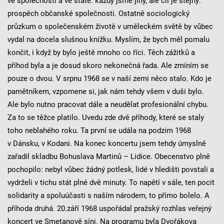
ve společnosti a ve státě: každý jsme jiný, ale cíl je stejný:
prospěch občanské společnosti. Ostatně sociologický
průzkum o společenském životě v uměleckém světě by vůbec
vydal na docela slušnou knížku. Myslím, že bych měl pomalu
končit, i když by bylo ještě mnoho co říci. Těch zážitků a
příhod byla a je dosud skoro nekonečná řada. Ale zmíním se
pouze o dvou. V srpnu 1968 se v naší zemi něco stalo. Kdo je
pamětníkem, vzpomene si, jak nám tehdy všem v duši bylo.
Ale bylo nutno pracovat dále a neudělat profesionální chybu.
Za to se těžce platilo. Uvedu zde dvě příhody, které se staly
toho neblahého roku. Ta první se udála na podzim 1968
v Dánsku, v Kodani. Na konec koncertu jsem tehdy úmyslně
zařadil skladbu Bohuslava Martinů – Lidice. Obecenstvo plně
pochopilo: nebyl vůbec žádný potlesk, lidé v hledišti povstali a
vydrželi v tichu stát plné dvě minuty. To napětí v sále, ten pocit
solidarity a spoluúčasti s naším národem, to přímo bolelo. A
příhoda druhá. 20.září 1968 uspořádal pražský rozhlas veřejný
koncert ve Smetanově síni. Na programu byla Dvořákova