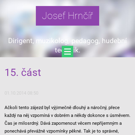
Josef Hrnčíř
Dirigent, muzikolog, pedagog, hudební
teoretik.
15. část
01.10.2014 08:50
Ačkoli tento zájezd byl výjimečně dlouhý a náročný, přece
každý na něj vzpomíná v dobrém a někdy dokonce s úsměvem.
Čas je milosrdný. Dává zapomenout věcem nepříjemným a
ponechává převážně vzpomínky pěkné. Tak je to správné,