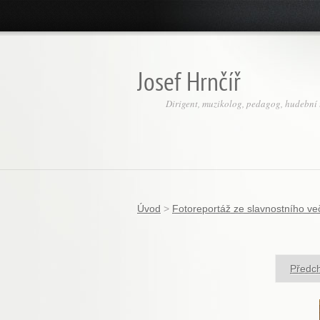
Josef Hrnčíř
Dirigent, muzikolog, pedagog, hudební t
Úvod
>
Fotoreportáž ze slavnostního ve
Předc