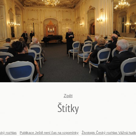
Zpět
Štítky
ský rozhlas
Publikace Ještě není čas na vzpomínky
Životopis Český rozhlas Vážná hud