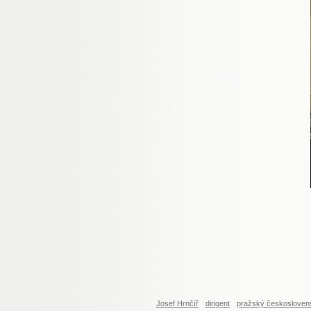
Josef Hrnčíř
dirigent
pražský českosloven