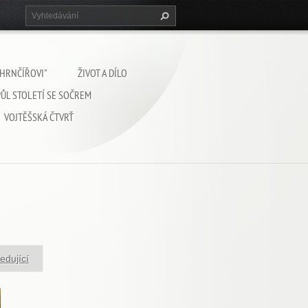
 HRNČÍŘOVI"
ŽIVOT A DÍLO
PŮL STOLETÍ SE SOČREM
VOJTĚŠSKÁ ČTVRŤ
edující