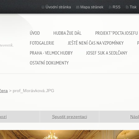
Úvodní stránka
Mapa stránek
RSS
Tisk
ÚVOD
HUDBA ŽIJE DÁL
PROJEKT "POCTA JOSEFU
FOTOGALERIE
JEŠTĚ NENÍ ČAS NA VZPOMÍNKY
eoretik.
PRAHA - VELMOC HUDBY
JOSEF SUK A SEDLČANY
OSTATNÍ DOKUMENTY
čera
>
prof_Morávková.JPG
hozí
Spustit prezentaci
Násl